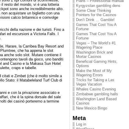
 ci sono 2 tipi comuni di scommesse,
Plans – Professional manual
il resto del mondo, vi è una lotteria
Kyrgyzstan gambling dens
jackpot sono anche incredibilmente alto.
Some Clear Thinking
 non acquistare un biglietto con una
Pointers for the Casinos
isioni calcio britannico e coinvolge
Don’t Drink … Gamble!
Games That Cost You A
Fortune
icchi della nazione e dei turisti. Fino a
Games That Cost You A
ari ed escursioni a Victoria Falls. I
Fortune
.
Vegas – The World’s #1
ale, Harare, la Carribea Bay Resort and
Wagering Place
a Plumtree, che ha appena le slot
Washington Brick and
 anche solo slot. Mutare contiene il
Mortar Casinos
ontengono tavoli da gioco, uno banditi
Beneficial Gaming Hints,
tel and Casino e la Makasa Sun Hotel
Options
lette, craps e tabelle.
Make the Most of My
Wagering Errors
d citati e Zimbet (che è molto simile a
Tricks for Taking a Las
llo Stato: il Matabeleland Turf Club di
Vegas Vacation
Whales Casino Evening
 anni e con la privazione associato e
Zimbabwe gambling halls
ffari, che è la spina dorsale del sale
Washington Land Based
molti dei casinò porteremo a termine
Casinos
New Mexico Bingo
Meta
Log in