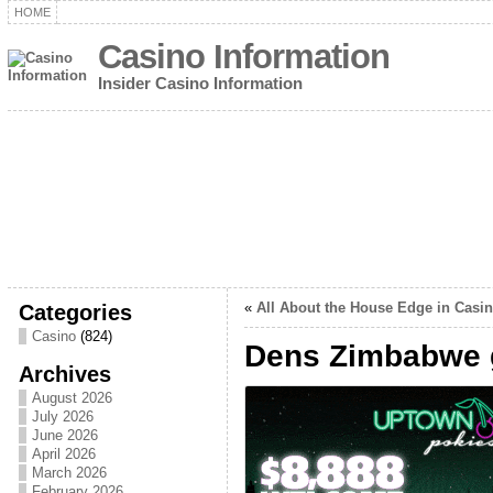
HOME
Casino Information
Insider Casino Information
Categories
«
All About the House Edge in Cas
Casino
(824)
Dens Zimbabwe g
Archives
August 2026
July 2026
June 2026
April 2026
March 2026
February 2026