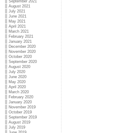
September 2021
August 2021
July 2021
June 2021
May 2021
April 2021
March 2021
February 2021
January 2021
December 2020
November 2020
October 2020
September 2020
August 2020
July 2020
June 2020
May 2020
April 2020
March 2020
February 2020
January 2020
November 2019
October 2019
September 2019
August 2019
July 2019
June 2019