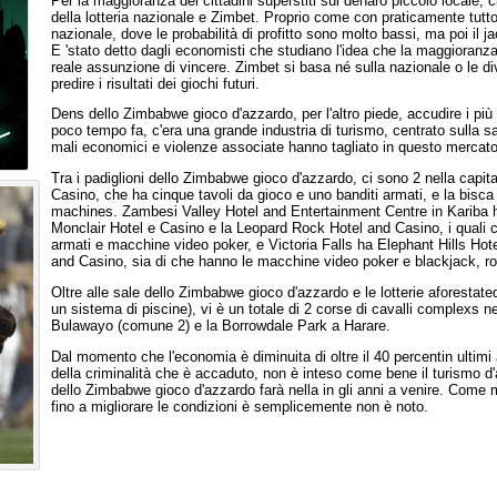
Per la maggioranza dei cittadini superstiti sul denaro piccolo locale,
della lotteria nazionale e Zimbet. Proprio come con praticamente tutto 
nazionale, dove le probabilità di profitto sono molto bassi, ma poi il 
E 'stato detto dagli economisti che studiano l'idea che la maggioranza
reale assunzione di vincere. Zimbet si basa né sulla nazionale o le div
predire i risultati dei giochi futuri.
Dens dello Zimbabwe gioco d'azzardo, per l'altro piede, accudire i più r
poco tempo fa, c'era una grande industria di turismo, centrato sulla saf
mali economici e violenze associate hanno tagliato in questo mercato
Tra i padiglioni dello Zimbabwe gioco d'azzardo, ci sono 2 nella capit
Casino, che ha cinque tavoli da gioco e uno banditi armati, e la bisc
machines. Zambesi Valley Hotel and Entertainment Centre in Kariba ha
Monclair Hotel e Casino e la Leopard Rock Hotel and Casino, i quali c
armati e macchine video poker, e Victoria Falls ha Elephant Hills Ho
and Casino, sia di che hanno le macchine video poker e blackjack, rou
Oltre alle sale dello Zimbabwe gioco d'azzardo e le lotterie aforestate
un sistema di piscine), vi è un totale di 2 corse di cavalli complexs ne
Bulawayo (comune 2) e la Borrowdale Park a Harare.
Dal momento che l'economia è diminuita di oltre il 40 percentin ultimi
della criminalità che è accaduto, non è inteso come bene il turismo d'a
dello Zimbabwe gioco d'azzardo farà nella in gli anni a venire. Come 
fino a migliorare le condizioni è semplicemente non è noto.