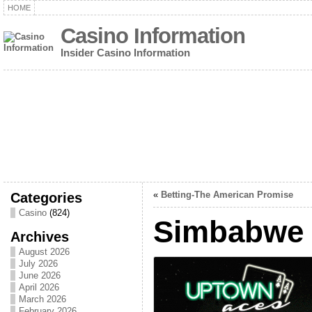
HOME
Casino Information
Insider Casino Information
Categories
«
Betting-The American Promise
Casino
(824)
Simbabwe 
Archives
August 2026
July 2026
June 2026
April 2026
March 2026
February 2026