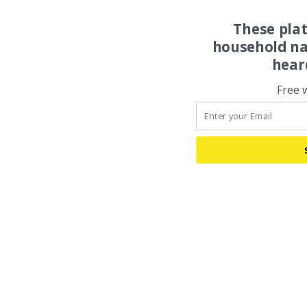
These pla
household na
hear
Free 