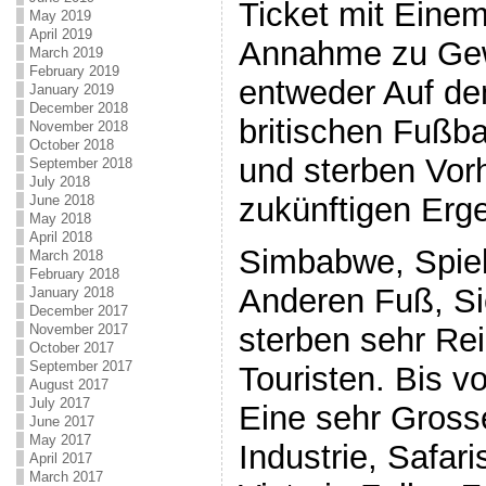
Ticket mit Einem
May 2019
April 2019
Annahme zu Gew
March 2019
February 2019
entweder Auf de
January 2019
December 2018
britischen Fußba
November 2018
October 2018
und sterben Vor
September 2018
July 2018
zukünftigen Erge
June 2018
May 2018
April 2018
Simbabwe, Spiel
March 2018
February 2018
Anderen Fuß, S
January 2018
December 2017
November 2017
sterben sehr Re
October 2017
September 2017
Touristen. Bis v
August 2017
July 2017
Eine sehr Gross
June 2017
May 2017
Industrie, Safar
April 2017
March 2017