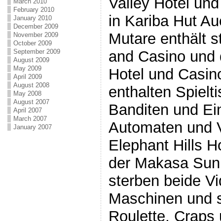
Valley Hotel und
March 2010
February 2010
in Kariba Hut Au
January 2010
December 2009
Mutare enthält s
November 2009
October 2009
September 2009
and Casino und 
August 2009
May 2009
Hotel und Casin
April 2009
August 2008
enthalten Spielt
May 2008
August 2007
Banditen und Ei
April 2007
March 2007
Automaten und Vi
January 2007
Elephant Hills H
der Makasa Sun 
sterben beide Vi
Maschinen und s
Roulette, Craps 