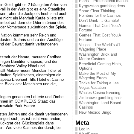
Plans – Professional manual
en Geld, gibt es 2 häufigsten Arten von
Kyrgyzstan gambling dens
all in der Welt gibt es eine Staatliche
Some Clear Thinking
swert, aber die Jackpots hoch sind auch
Pointers for the Casinos
 nicht ein Mehrheit Kaufe billets mit
Don’t Drink … Gamble!
mbet auf dem der-Oder intérieur des
Games That Cost You A
 der Vorhersage zukünftigen der Spiele.
Fortune
Games That Cost You A
r Nation kümmern sehr Reich und
Fortune
ndustrie, Safaris und zu den Ausflüge
n und der Gewalt damit verbundenen
Vegas – The World’s #1
Wagering Place
Washington Brick and
stadt der Harare, meurent Carribea
Mortar Casinos
rmigen Banditen chapeau, und der
Beneficial Gaming Hints,
 Zambèze Valley Hôtel und
Options
ält Mutare mourir Monclair Hôtel et
Make the Most of My
halten Spieltischen, einarmigen ein
Wagering Errors
apeau Elephant Hills Hôtel et Casino
Tricks for Taking a Las
er, Blackjack Maschinen und die,
Vegas Vacation
Whales Casino Evening
egten genannten Lotterie-und Zimbet
Zimbabwe gambling halls
erennen im COMPLEXS Staat: das
Washington Land Based
rowdale Park Harare.
Casinos
New Mexico Bingo
tzten Jahren und die damit verbundenen
gert sich, es ist nicht verstanden,
Meta
 Rückgrat des Glücksspiels dans
. Wie viele Kasinos der durch, bis
Log in