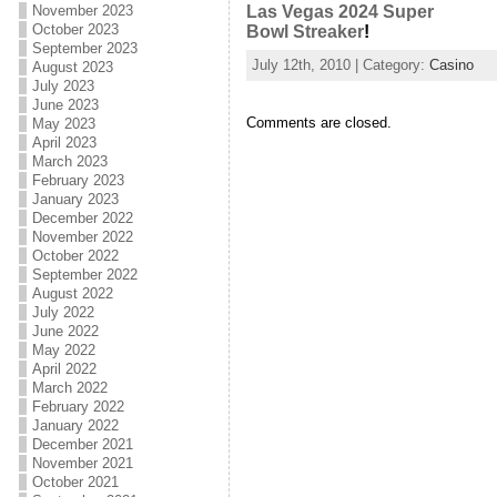
November 2023
Las Vegas 2024 Super
October 2023
Bowl Streaker
!
September 2023
July 12th, 2010 | Category:
Casino
August 2023
July 2023
June 2023
Comments are closed.
May 2023
April 2023
March 2023
February 2023
January 2023
December 2022
November 2022
October 2022
September 2022
August 2022
July 2022
June 2022
May 2022
April 2022
March 2022
February 2022
January 2022
December 2021
November 2021
October 2021