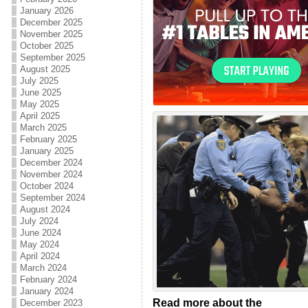
January 2026
December 2025
November 2025
October 2025
September 2025
August 2025
July 2025
June 2025
May 2025
April 2025
March 2025
February 2025
January 2025
December 2024
November 2024
October 2024
September 2024
August 2024
July 2024
June 2024
May 2024
April 2024
March 2024
February 2024
January 2024
Read more about the
December 2023