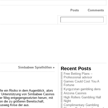
Posts
Comments
Simbabwe Spielhöllen
»
Recent Posts
Free Betting Plans –
Professional advisor
Games Could Cost You A
Fortune
Kyrgyzstan gambling dens
 ein Risiko in dem Augenblick, alors
Arizona Casinos
 zur Unterstützung von Simbabwe Casinos
High Rollers Gambling Hall
 der Weg entgegengesetzten herum, mit
Night
n die zu größeren Bereitschaft,
usweg Krise der aus.
Complimentary Gambling