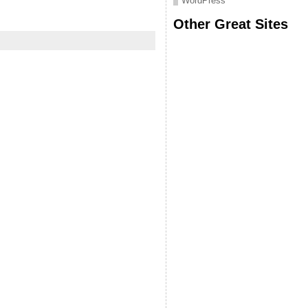
WordPress
Other Great Sites