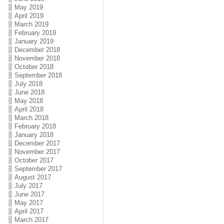
May 2019
April 2019
March 2019
February 2019
January 2019
December 2018
November 2018
October 2018
September 2018
July 2018
June 2018
May 2018
April 2018
March 2018
February 2018
January 2018
December 2017
November 2017
October 2017
September 2017
August 2017
July 2017
June 2017
May 2017
April 2017
March 2017