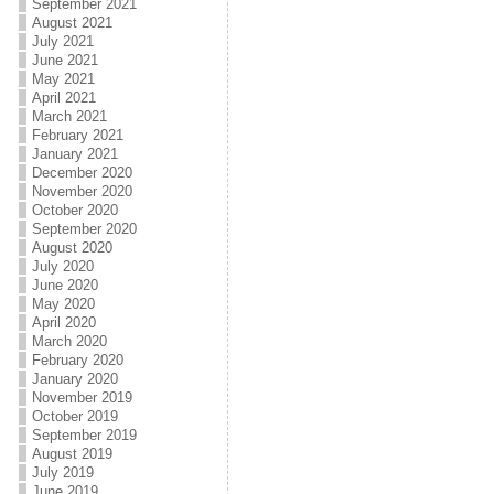
September 2021
August 2021
July 2021
June 2021
May 2021
April 2021
March 2021
February 2021
January 2021
December 2020
November 2020
October 2020
September 2020
August 2020
July 2020
June 2020
May 2020
April 2020
March 2020
February 2020
January 2020
November 2019
October 2019
September 2019
August 2019
July 2019
June 2019