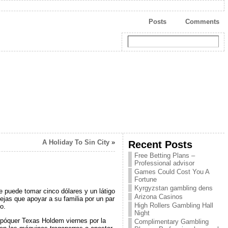
Posts
Comments
A Holiday To Sin City
»
Recent Posts
Free Betting Plans –
Professional advisor
Games Could Cost You A
Fortune
Kyrgyzstan gambling dens
e puede tomar cinco dólares y un látigo
Arizona Casinos
ejas que apoyar a su familia por un par
High Rollers Gambling Hall
o.
Night
 póquer Texas Holdem viernes por la
Complimentary Gambling