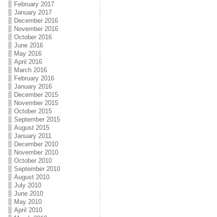
February 2017
January 2017
December 2016
November 2016
October 2016
June 2016
May 2016
April 2016
March 2016
February 2016
January 2016
December 2015
November 2015
October 2015
September 2015
August 2015
January 2011
December 2010
November 2010
October 2010
September 2010
August 2010
July 2010
June 2010
May 2010
April 2010