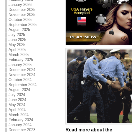
January 2026
December 2025
November 2025
October 2025
September 2025
August 2025
July 2025
June 2025
May 2025
April 2025
March 2025
February 2025
January 2025
December 2024
November 2024
October 2024
September 2024
August 2024
July 2024
June 2024
May 2024
April 2024
March 2024
February 2024
January 2024
Read more about the
December 2023