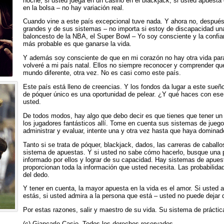
noche, si usted juega en un casino en el blackjack, si usted apuesta
en la bolsa – no hay variación real.
Cuando vine a este país excepcional tuve nada. Y ahora no, después
grandes y de sus sistemas – no importa si estoy de discapacidad una
baloncesto de la NBA, el Super Bowl – Yo soy consciente y la confi
más probable es que ganarse la vida.
Y además soy consciente de que en mi corazón no hay otra vida pa
volveré a mi país natal. Ellos no siempre reconocer y comprender q
mundo diferente, otra vez. No es casi como este país.
Este país está lleno de creencias. Y los fondos da lugar a este sueñ
de póquer único es una oportunidad de pelear. ¿Y qué haces con ese
usted.
De todos modos, hay algo que debo decir es que tienes que tener un
los jugadores fantásticos allí. Tome en cuenta sus sistemas de juego 
administrar y evaluar, intente una y otra vez hasta que haya dominad
Tanto si se trata de póquer, blackjack, dados, las carreras de caball
sistema de apuestas. Y si usted no sabe cómo hacerlo, busque una p
informado por ellos y lograr de su capacidad. Hay sistemas de apues
proporcionan toda la información que usted necesita. Las probabilida
del dedo.
Y tener en cuenta, la mayor apuesta en la vida es el amor. Si usted 
estás, si usted admira a la persona que está – usted no puede dejar d
Por estas razones, salir y maestro de su vida. Su sistema de práctica
(c) Giancarlo Casio. Todos los derechos reservados.