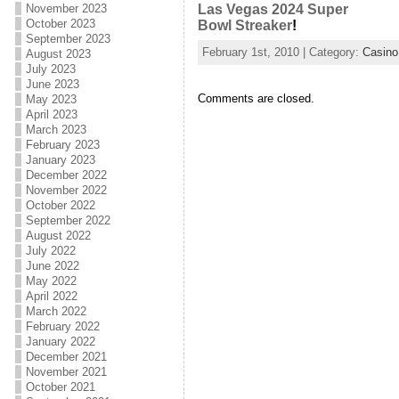
November 2023
Las Vegas 2024 Super
October 2023
Bowl Streaker
!
September 2023
February 1st, 2010 | Category:
Casino
August 2023
July 2023
June 2023
Comments are closed.
May 2023
April 2023
March 2023
February 2023
January 2023
December 2022
November 2022
October 2022
September 2022
August 2022
July 2022
June 2022
May 2022
April 2022
March 2022
February 2022
January 2022
December 2021
November 2021
October 2021