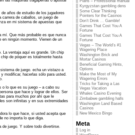
 en las máquinas tragaperras o apostar
Plans – Professional manual
Kyrgyzstan gambling dens
Some Clear Thinking
 de años de estudio de los jugadores
Pointers for the Casinos
 carrera de caballos, un juego de
Don’t Drink … Gamble!
anza en mi sistema de apuestas que
Games That Cost You A
Fortune
ra mí. Que más probable es que nunca
Games That Cost You A
ue en ningún momento. Vienen de un
Fortune
Vegas – The World’s #1
Wagering Place
o. La ventaja aquí es grande. Un chip
Washington Brick and
 chip de póquer es totalmente hasta
Mortar Casinos
Beneficial Gaming Hints,
Options
 sistema de juego. echa un vistazo a
Make the Most of My
y modificar, hacerlas sólo para usted.
Wagering Errors
o.
Tricks for Taking a Las
os o lo que es su juego – a cabo su
Vegas Vacation
ersona que hace y lograr de ellos. Ser
Whales Casino Evening
tas para muchos por ahí que le
Zimbabwe gambling halls
des son infinitas y en sus extremidades
Washington Land Based
Casinos
New Mexico Bingo
adora lo que hace, si usted acepta que
e no importa lo que diga.
Meta
 de juego. Y sobre todo divertirse.
Log in