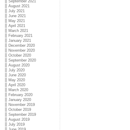
September 2021
August 2021
July 2021
June 2021
May 2021
April 2021
March 2021
February 2021
January 2021
December 2020
November 2020
October 2020
September 2020
August 2020
July 2020
June 2020
May 2020
April 2020
March 2020
February 2020
January 2020
November 2019
October 2019
September 2019
August 2019
July 2019
June 2019