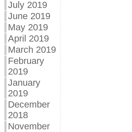
July 2019
June 2019
May 2019
April 2019
March 2019
February
2019
January
2019
December
2018
November