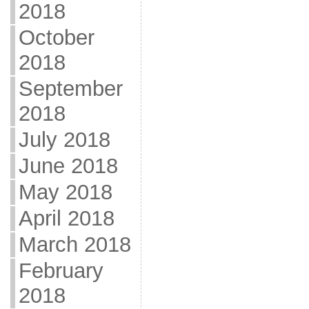
2018
October
2018
September
2018
July 2018
June 2018
May 2018
April 2018
March 2018
February
2018