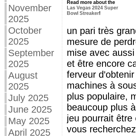
Read more about the
November
Las Vegas 2024 Super
Bowl Streaker
!
2025
October
un pari très gra
2025
mesure de perdre
mise avec aussi 
September
et être encore ca
2025
ferveur d'obtenir
August
machines à sous
2025
plus populaire, 
July 2025
beaucoup plus à 
June 2025
jeu pourrait êtr
May 2025
vous recherchez
April 2025