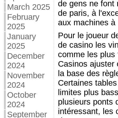
de gens ne font 
March 2025
de paris, à l'exc
February
aux machines à 
2025
Pour le joueur de
January
de casino les vin
2025
comme les plus f
December
Casinos ajuster 
2024
la base des règl
November
Certaines tables
2024
limites plus bass
October
plusieurs ponts 
2024
intéressant, les
September