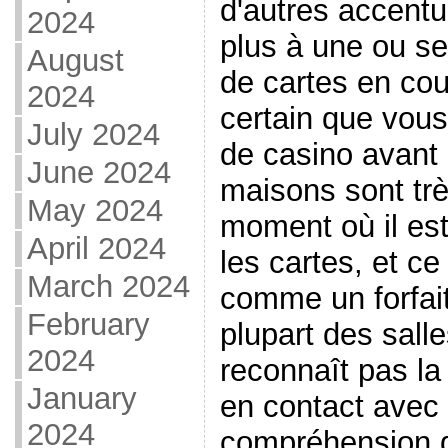
d'autres accentue
2024
plus à une ou s
August
de cartes en cour
2024
certain que vou
July 2024
de casino avant
June 2024
maisons sont trè
May 2024
moment où il est
April 2024
les cartes, et ce
March 2024
comme un forfait
February
plupart des sall
2024
reconnaît pas la
January
en contact avec l
2024
compréhension d