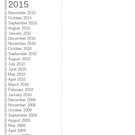
2015
November 2015
October 2015
September 2015
August 2015
January 2011
December 2010
November 2010
October 2010
September 2010
August 2010
July 2010
June 2010
May 2010
April 2010
March 2010
February 2010
January 2010
December 2009
November 2009
October 2009
September 2009
August 2009
May 2009
April 2009