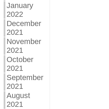
January
2022
December
2021
November
2021
October
2021
September
2021
August
2021