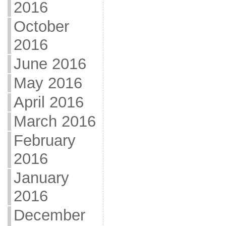
2016
October
2016
June 2016
May 2016
April 2016
March 2016
February
2016
January
2016
December