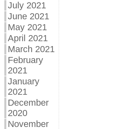
July 2021
June 2021
May 2021
April 2021
March 2021
February
2021
January
2021
December
2020
November