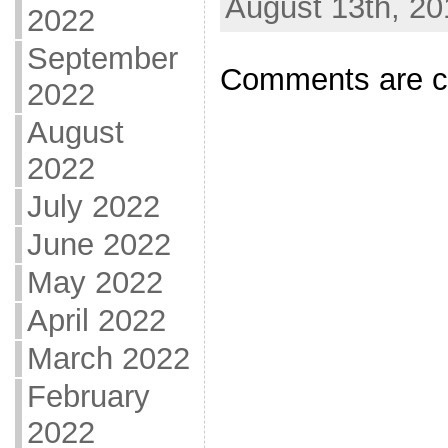
August 13th, 20
2022
September
Comments are c
2022
August
2022
July 2022
June 2022
May 2022
April 2022
March 2022
February
2022