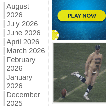
August
2026
July 2026
June 2026
April 2026
March 2026
February
2026
January
2026
December
2025