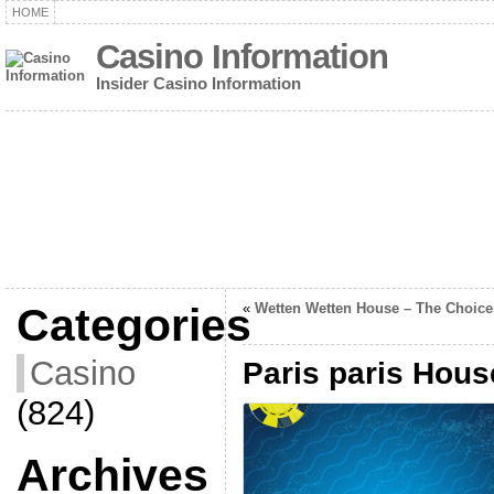
HOME
Casino Information
Insider Casino Information
Categories
«
Wetten Wetten House – The Choice
Casino
Paris paris Hous
(824)
Archives