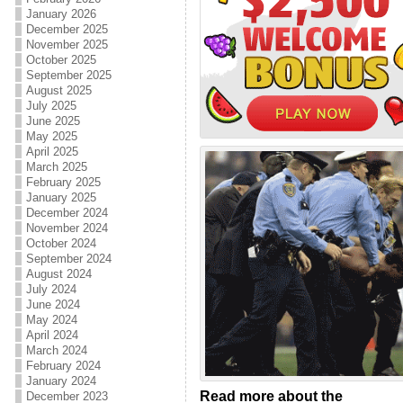
January 2026
December 2025
November 2025
October 2025
September 2025
August 2025
July 2025
June 2025
May 2025
April 2025
March 2025
February 2025
January 2025
December 2024
November 2024
October 2024
September 2024
August 2024
July 2024
June 2024
May 2024
April 2024
March 2024
February 2024
January 2024
Read more about the
December 2023