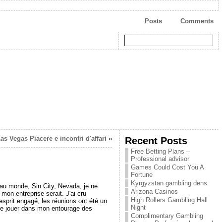
Posts
Comments
as Vegas Piacere e incontri d'affari
»
Recent Posts
Free Betting Plans –
Professional advisor
Games Could Cost You A
Fortune
Kyrgyzstan gambling dens
 au monde, Sin City, Nevada, je ne
Arizona Casinos
on entreprise serait. J'ai cru
High Rollers Gambling Hall
esprit engagé, les réunions ont été un
Night
de jouer dans mon entourage des
Complimentary Gambling