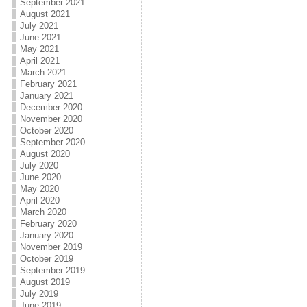
September 2021
August 2021
July 2021
June 2021
May 2021
April 2021
March 2021
February 2021
January 2021
December 2020
November 2020
October 2020
September 2020
August 2020
July 2020
June 2020
May 2020
April 2020
March 2020
February 2020
January 2020
November 2019
October 2019
September 2019
August 2019
July 2019
June 2019