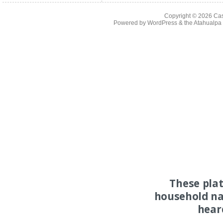
Copyright © 2026
Cas
Powered by
WordPress
& the
Atahualp
These pla
household na
hear