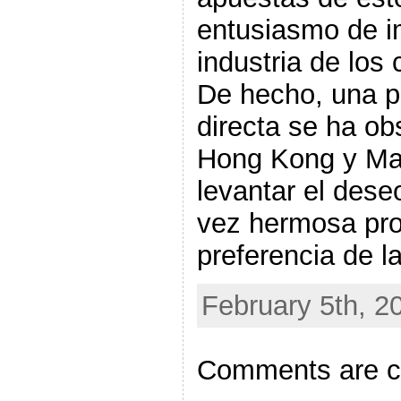
entusiasmo de i
industria de los
De hecho, una p
directa se ha ob
Hong Kong y Ma
levantar el dese
vez hermosa pron
preferencia de la
February 5th, 2
Comments are c